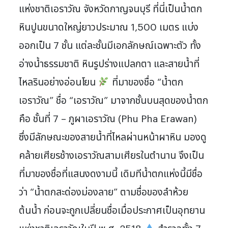
แห่งชาติเอราวัณ จังหวัดกาญจนบุรี ที่นี่เป็นน้ำตก
หินปูนขนาดใหญ่ยาวประมาณ 1,500 เมตร แบ่ง
ออกเป็น 7 ชั้น แต่ละชั้นมีเอกลักษณ์เฉพาะตัว ทั้ง
อ่างน้ำธรรมชาติ หินรูปร่างแปลกตา และสายน้ำที่
ไหลรินอย่างอ่อนโยน
ที่มาของชื่อ “น้ำตก
เอราวัณ” ชื่อ “เอราวัณ” มาจากชั้นบนสุดของน้ำตก
คือ ชั้นที่ 7 – ภูผาเอราวัณ (Phu Pha Erawan)
ซึ่งมีลักษณะของสายน้ำที่ไหลผ่านหน้าผาหิน มองดู
คล้ายเศียรช้างเอราวัณสามเศียรในตำนาน จึงเป็น
ที่มาของชื่อที่แสนงดงามนี้ เดิมทีน้ำตกแห่งนี้มีชื่อ
ว่า “น้ำตกสะด่องม่องลาย” ตามชื่อของลำห้วย
ต้นน้ำ ก่อนจะถูกเปลี่ยนชื่อเมื่อประกาศเป็นอุทยาน
แห่งชาติเอราวัณในปี พ.ศ. 2518
สำรวจทั้ง 7