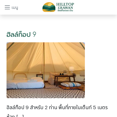
เมนู
ฮิลล์ท็อป 9
ฮิลล์ท็อป 9 สำหรับ 2 ท่าน พื้นที่ภายในเต็นท์ 5 เมตร
ห้อง […]