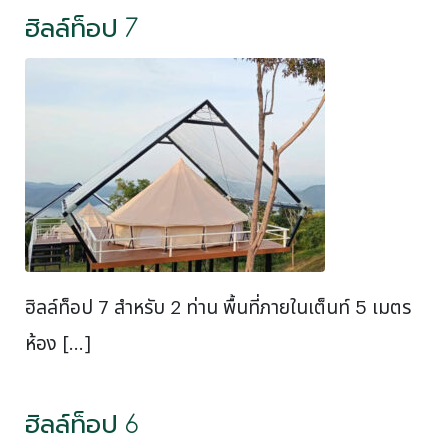
ฮิลล์ท็อป 7
ฮิลล์ท็อป 7 สำหรับ 2 ท่าน พื้นที่ภายในเต็นท์ 5 เมตร
ห้อง […]
ฮิลล์ท็อป 6