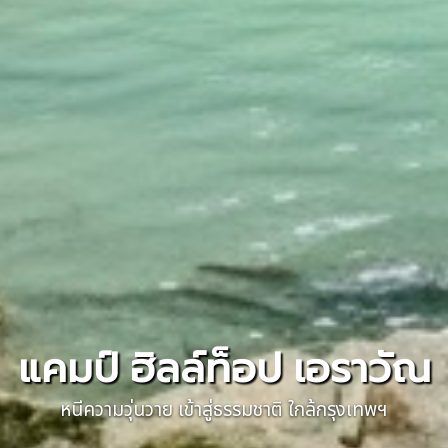
แคมป์ ฮิลล์ท็อป เอราวัณ
หนีความวุ่นวาย เข้าสู่ธรรมชาติ ใกล้กรุงเทพฯ