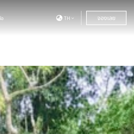
จองเลย
่อ
TH