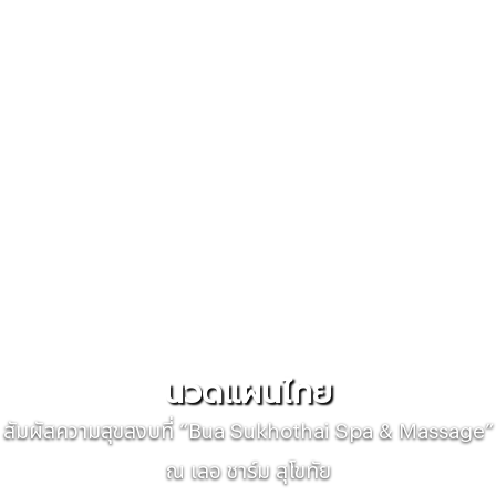
นวดแผนไทย
สัมผัสความสุขสงบที่ “Bua Sukhothai Spa & Massage”
ณ เลอ ชาร์ม สุโขทัย