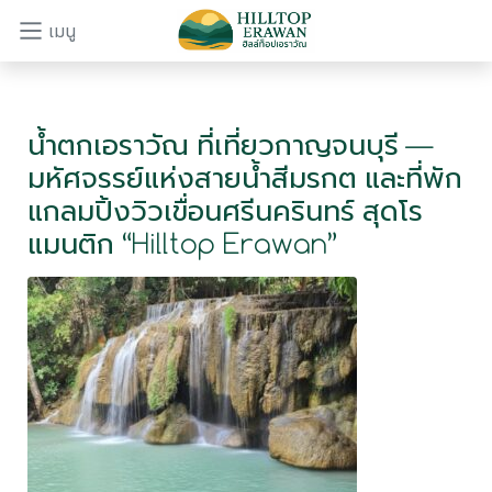
เมนู
น้ำตกเอราวัณ ที่เที่ยวกาญจนบุรี —
มหัศจรรย์แห่งสายน้ำสีมรกต และที่พัก
แกลมปิ้งวิวเขื่อนศรีนครินทร์ สุดโร
แมนติก “Hilltop Erawan”